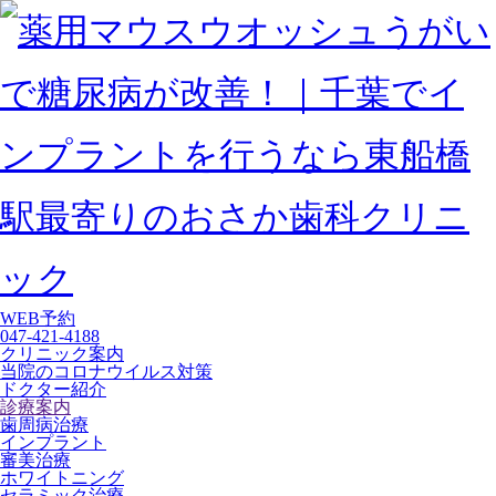
WEB予約
047-421-4188
クリニック案内
当院のコロナウイルス対策
ドクター紹介
診療案内
歯周病治療
インプラント
審美治療
ホワイトニング
セラミック治療