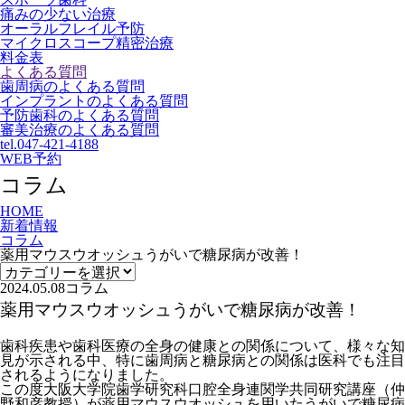
痛みの少ない治療
オーラルフレイル予防
マイクロスコープ精密治療
料金表
よくある質問
歯周病のよくある質問
インプラントのよくある質問
予防歯科のよくある質問
審美治療のよくある質問
tel.047-421-4188
WEB予約
コラム
HOME
新着情報
コラム
薬用マウスウオッシュうがいで糖尿病が改善！
2024.05.08
コラム
薬用マウスウオッシュうがいで糖尿病が改善！
歯科疾患や歯科医療の全身の健康との関係について、様々な知
見が示される中、特に歯周病と糖尿病との関係は医科でも注目
されるようになりました。
この度大阪大学院歯学研究科口腔全身連関学共同研究講座（仲
野和彦教授）が薬用マウスウオッシュを用いたうがいで糖尿病