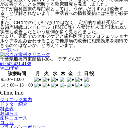
が改善することを示唆する臨床研究を発表しました。
ですが歯科医療の専門家としては、うがいだけすれば改善す
る と誤解されないよう、生活者への情報発信には注意が必要
です。
また、CHXでのうがいだけではなく、定期的な歯科受診によ
る歯周組織コントロール（PMTC等）を受けた人ほどHbA1cの
状態も改善したという症例が多く見られました。
つまり、家庭でのセルフケアと歯科医院でのプロフェッショナ
ルケアを組み合わせることで糖尿病の改善に相乗効果を期待で
きるのではないか、と考えています。
<
一覧へ
>
千葉県船橋市東船橋1-38-1 デアビル3F
tel.047-421-4188
WEB予約
診療時間
月
火
水
木
金
土
日/祝
9:30〜13:00
14：00～18：00
Clinic Info
クリニック案内
ドクター紹介
料金表
お知らせ
歯科ニュース
コラム
プライバシーポリシー