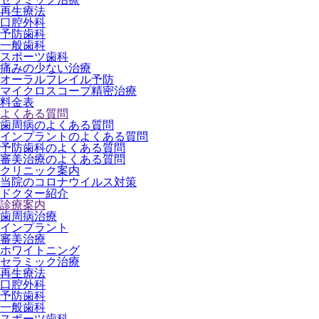
再生療法
口腔外科
予防歯科
一般歯科
スポーツ歯科
痛みの少ない治療
オーラルフレイル予防
マイクロスコープ精密治療
料金表
よくある質問
歯周病のよくある質問
インプラントのよくある質問
予防歯科のよくある質問
審美治療のよくある質問
クリニック案内
当院のコロナウイルス対策
ドクター紹介
診療案内
歯周病治療
インプラント
審美治療
ホワイトニング
セラミック治療
再生療法
口腔外科
予防歯科
一般歯科
スポーツ歯科