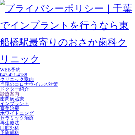
WEB予約
047-421-4188
クリニック案内
当院のコロナウイルス対策
ドクター紹介
診療案内
歯周病治療
インプラント
審美治療
ホワイトニング
セラミック治療
再生療法
口腔外科
予防歯科