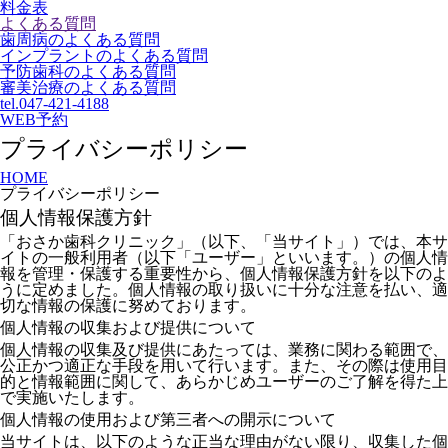
料金表
よくある質問
歯周病のよくある質問
インプラントのよくある質問
予防歯科のよくある質問
審美治療のよくある質問
tel.047-421-4188
WEB予約
プライバシーポリシー
HOME
プライバシーポリシー
個人情報保護方針
「おさか歯科クリニック」（以下、「当サイト」）では、本サ
イトの一般利用者（以下「ユーザー」といいます。）の個人情
報を管理・保護する重要性から、個人情報保護方針を以下のよ
うに定めました。個人情報の取り扱いに十分な注意を払い、適
切な情報の保護に努めております。
個人情報の収集および提供について
個人情報の収集及び提供にあたっては、業務に関わる範囲で、
公正かつ適正な手段を用いて行います。また、その際は使用目
的と情報範囲に関して、あらかじめユーザーのご了解を得た上
で実施いたします。
個人情報の使用および第三者への開示について
当サイトは、以下のような正当な理由がない限り、収集した個