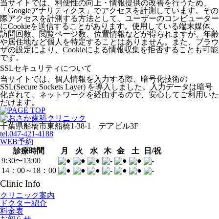
当サイトでは、利便性の向上・情報提供の改善を行うため、
「Googleアナリティクス」でアクセスを計測しています。その
際アクセスを計測する方法として、ユーザーのコンピューター
にCookieを送信することがあります。使用している端末媒体、
訪問回数、閲覧ページ数、位置情報などが得られますが、年齢
や居住地など個人を特定することはありません。また、ブラウ
ザの設定により、Cookieによる情報収集を拒否することも可能
です。
SSLセキュリティについて
当サイトでは、個人情報を入力する際、暗号化技術の
SSL(Secure Sockets Layer) を導入しました。入力データは暗号
化されて、ネットワークを経由するので、安心してご利用いた
だけます。
千葉県船橋市東船橋1-38-1 デアビル3F
tel.047-421-4188
WEB予約
診療時間
月
火
水
木
金
土
日/祝
9:30〜13:00
14：00～18：00
Clinic Info
クリニック案内
ドクター紹介
料金表
お知らせ