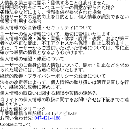
人情報を第三者に開示・提供することはありません。
情報開示や共有についてユーザーの同意が得られた場合
各種法令などにより、情報提供が要求された場合
各種サービスの質的向上を目的とし、個人情報が識別できない
状態で利用する場合
個人情報の安全管理・セキュリティについて
ユーザーの個人情報について、適切に管理いたします。
個人情報の漏洩・滅失・棄損・破壊・誤用・改変、および第三
者への不正な流出、不正アクセスから保護・防止に努めます。
また、ユーザーからご提供いただいた情報については、常に正
確かつ最新の情報となるよう心がけます。
個人情報の確認・修正について
ユーザーのご自身の個人情報について、開示・訂正などを求め
られた場合には、迅速に対応いたします。
継続的改善・プライバシーポリシーの変更について
法令の改定等によって、個人情報の取り扱いは適宜見直しを行
い、継続的な改善に努めます。
個人情報の取扱いに関する相談や苦情の連絡先
当サイトの個人情報の取扱に関するお問い合せは下記までご連
絡ください
おさか歯科クリニック
千葉県船橋市東船橋1-38-1デアビル3F
お問い合わせ先:
047-421-4188
Cookieについて