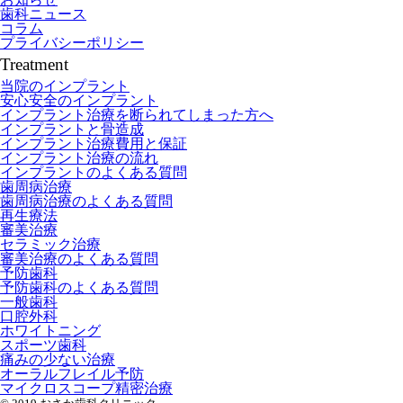
歯科ニュース
コラム
プライバシーポリシー
Treatment
当院のインプラント
安心安全のインプラント
インプラント治療を断られてしまった方へ
インプラントと骨造成
インプラント治療費用と保証
インプラント治療の流れ
インプラントのよくある質問
歯周病治療
歯周病治療のよくある質問
再生療法
審美治療
セラミック治療
審美治療のよくある質問
予防歯科
予防歯科のよくある質問
一般歯科
口腔外科
ホワイトニング
スポーツ歯科
痛みの少ない治療
オーラルフレイル予防
マイクロスコープ精密治療